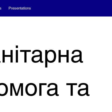
s
Presentations
анітарна
омога та