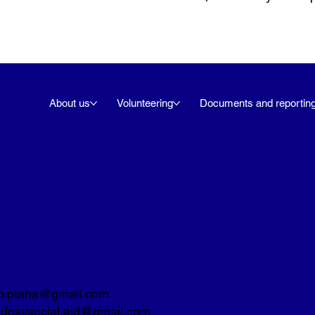
About us
Volunteering
Documents and reportin
o.ptaha@gmail.com
dpsysocial.aid@gmail.com