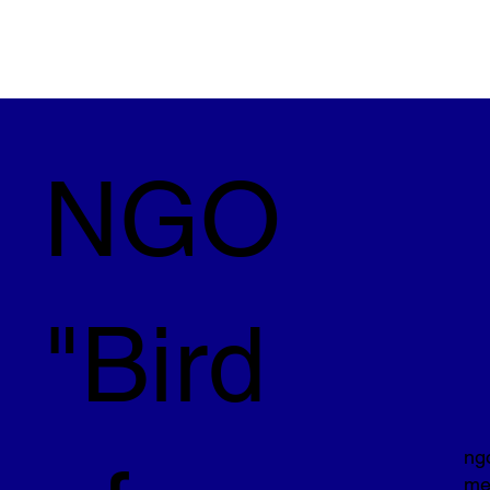
NGO
"Bird
ng
me