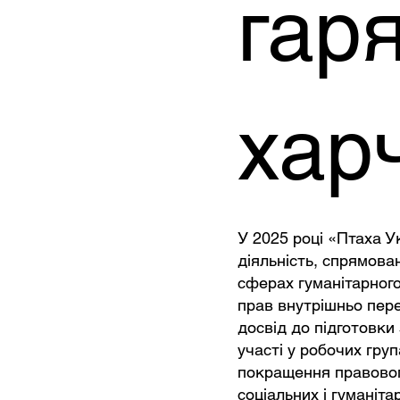
гар
хар
У 2025 році «Птаха У
діяльність, спрямова
сферах гуманітарного
прав внутрішньо пер
досвід до підготовки
участі у робочих гру
покращення правовог
соціальних і гуманіта