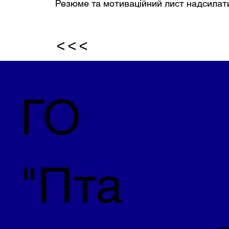
Резюме та мотиваційний лист надсилат
<<<
ГО
"Пта
ng