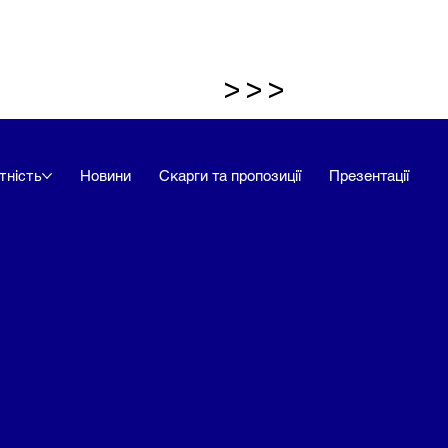
>>>
тність
Новини
Скарги та пропозиції
Презентації