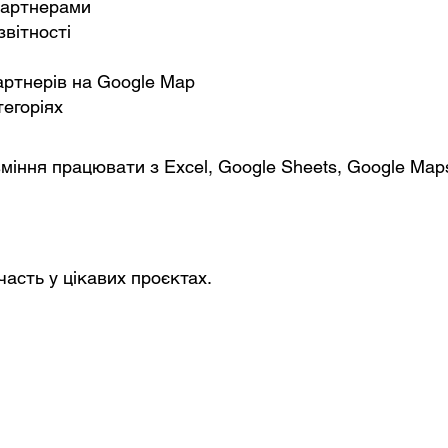
 партнерами
вітності
артнерів на Google Map
егоріях
міння працювати з Excel, Google Sheets, Google Maps 
асть у цікавих проєктах.