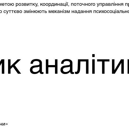
метою розвитку, координації, поточного управління пр
о суттєво змінюють механізм надання психосоціальної
ик аналіти
їни»