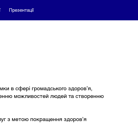
ї
Презентації
имки в сфері громадського здоров’я,
иренню можливостей людей та створенню
луг з метою покращення здоров’я