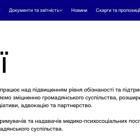
Документи та звітність
Новини
Скарги та пропозиці
ї
а працює над підвищенням рівня обізнаності та підтр
рияємо зміцненню громадянського суспільства, розш
іціативи, адвокацію та партнерство.
римувачів та надавачів медико-психосоціальних пос
адянського суспільства.