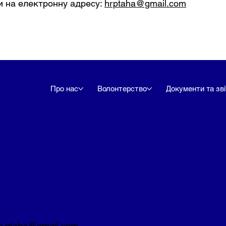
и на електронну адресу:
hrptaha@gmail.com
Про нас
Волонтерство
Документи та зві
o.ptaha@gmail.com