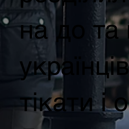
на до та 
українці
тікати і