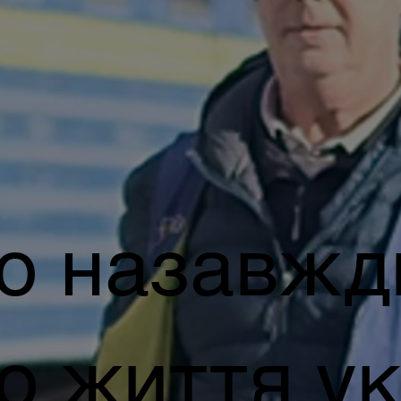
го назавжд
о життя ук