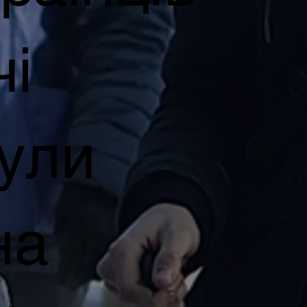
чі
були
на