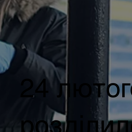
24 люто
розділил