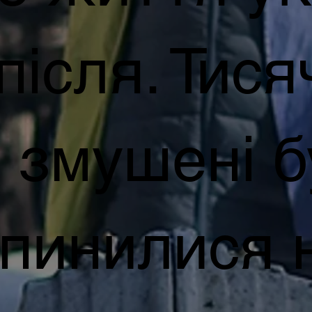
після. Тися
в змушені 
 опинилися 