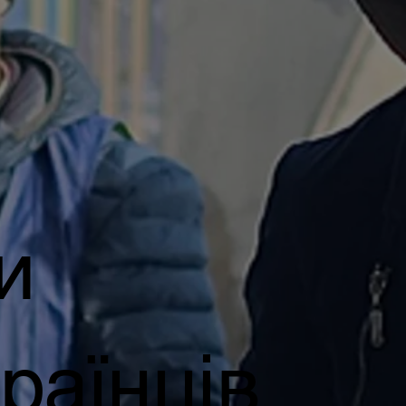
и
раїнців