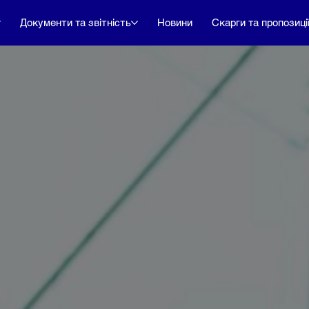
Документи та звітність
Новини
Скарги та пропозиці