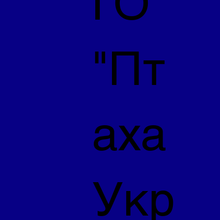
ГО
"Пт
Координаційний центр
Форум
Координаційний центр при ЛОВА
аха
Останні пости
Дивитися всі
Укр