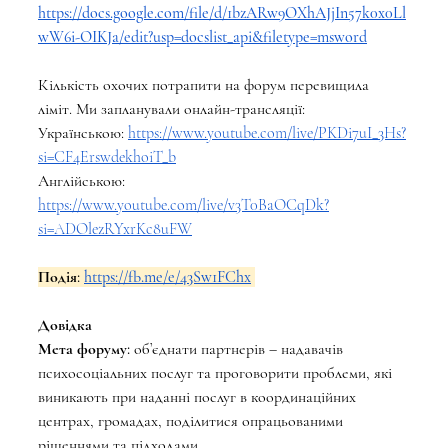
https://docs.google.com/file/d/1bzARw9OXhAJjIn57k0x0Ll
wW6i-OIKJa/edit?usp=docslist_api&filetype=msword
Кількість охочих потрапити на форум перевищила 
ліміт. Ми запланували онлайн-трансляції:
Українською: 
https://www.youtube.com/live/PKDi7uI_3Hs?
si=CF4ErswdekhoiT_b
Англійською: 
https://www.youtube.com/live/v3T0BaOCqDk?
si=ADOlezRYxrKc8uFW
Подія: 
https://fb.me/e/43Sw1FChx
Довідка
Мета форуму: 
об’єднати партнерів – надавачів 
психосоціальних послуг та проговорити проблеми, які 
виникають при наданні послуг в координаційних 
центрах, громадах, поділитися опрацьованими 
рішеннями та підходами. 