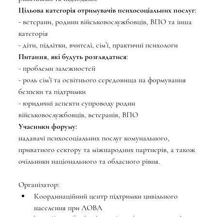
Цільова категорія отримувачів психосоціальних послуг:
- ветерани, родини військовослужбовців, ВПО та інша  
категорія 
- діти, підлітки, вчителі, сім’ї, практичні психологи
Питання, які будуть розглядатися:
- проблеми залежностей
- роль сім’ї та освітнього середовища на формування 
безпеки та підтримки
- юридичні аспекти супроводу родин 
військовослужбовців, ветеранів, ВПО  
Учасники форуму: 
надавачі психосоціальних послуг комунального, 
приватного сектору та міжнародних партнерів, а також 
очільники національного та обласного рівня.
Організатор:  
Координаційний центр підтримки цивільного 
населення при ЛОВА 