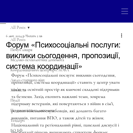
All Posts
6 лют. 2024 р.
Читати 2 хв
All Posts
Форум «Психосоціальні послуги:
Почуй лікаря
виклики сьогодення, пропозиції,
Медико-психологічна допомога
система координації»
Координаційний центр при ЛОВА
Форум «Психосоціальні послуги: виклики сьогодення, 
Люди старшого віку
пропозиції, система координації» ставить у центр уваги 
сім'ю та освітній простір як ключові складові підтримки 
Звітність
та безпеки. Захід охопить важливі теми, зокрема 
Події
підтримку ветеранів, які повертаються з війни в сім'ї, 
Психосоціальна допомога
родини військовослужбовців, які долають багато 
викликів, питання ВПО, а також дітей та жінок. 
Тендери
Національний та регіональний рівні, панельні дискусії і 
БО БФ
презентації рішень визначають структуру форуму. 