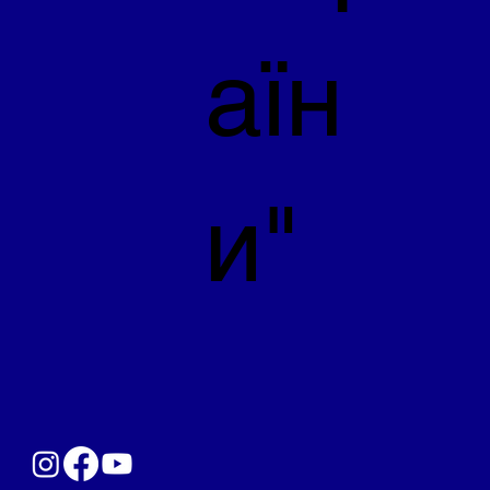
аїн
и"
Коментарі
Львівщина без бар'єрів
Написати коментар...