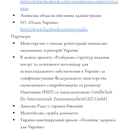
https://www.facebook.com/coordination.centers.lviv.re
gion
Львівська обласна військова адміністрація
ГО «Птаха України» 
https://www.facebook.com/ngo.ptaha
Партнери: 
Міністерство з питань реінтеграції тимчасово 
окупованих територій України 
В межах проєкту «Розбудова структур надання 
послуг та освітнього потенціалу для 
психосоціального забезпечення в Україні» за 
співфінансування Федерального міністерства 
економічного співробітництва та розвитку 
Німеччини (BMZ) та імплементовано Gesellschaft 
für Internationale Zusammenarbeit(GIZ) GmbH
Данська Рада у справах біженців
Мальтійська служба допомоги
Україно-швейцарський проєкт «Психічне здоровʼя 
для України»