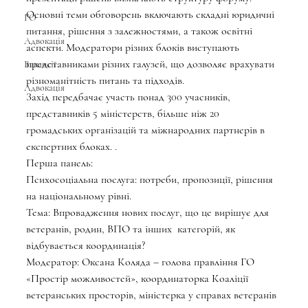
Основні теми обговорень включають складні юридичні 
ГО
питання, рішення з залежностями, а також освітні 
Адвокація
аспекти. Модератори різних блоків виступають 
представниками різних галузей, що дозволяє врахувати 
Вакансії
різноманітність питань та підходів.
Адвокація
Захід передбачає участь понад 300 учасників, 
представників 5 міністерств, більше ніж 20  
громадських організацій та міжнародних партнерів в 
експертних блоках. . 
Перша панель: 
Психосоціальна послуга: потреби, пропозиції, рішення 
на національному рівні.
Тема: Впровадження нових послуг, що це вирішує для 
ветеранів, родин, ВПО та інших  категорій, як 
відбувається координація? 
Модератор: Оксана Коляда – голова правління ГО 
«Простір можливостей», координаторка Коаліції 
ветеранських просторів, міністерка у справах ветеранів 