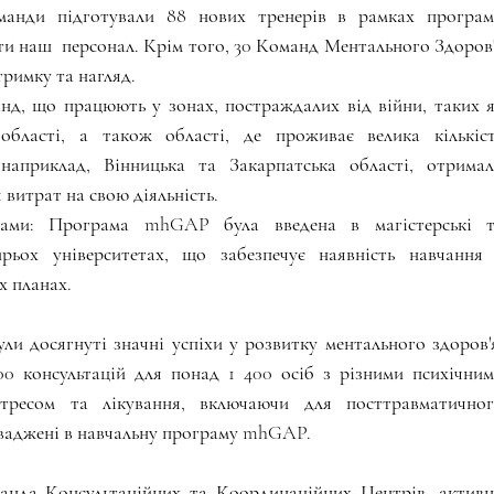
анди підготували 88 нових тренерів в рамках програм
 наш  персонал. Крім того, 30 Команд Ментального Здоров'
римку та нагляд.
нд, що працюють у зонах, постраждалих від війни, таких я
бласті, а також області, де проживає велика кількіст
наприклад, Вінницька та Закарпатська області, отримал
витрат на свою діяльність.
рами: Програма mhGAP була введена в магістерські т
ьох університетах, що забезпечує наявність навчання 
х планах.
ли досягнуті значні успіхи у розвитку ментального здоров'я
0 консультацій для понад 1 400 осіб з різними психічним
тресом та лікування, включаючи для посттравматичног
оваджені в навчальну програму mhGAP.
анда Консультаційних та Координаційних Центрів, активн