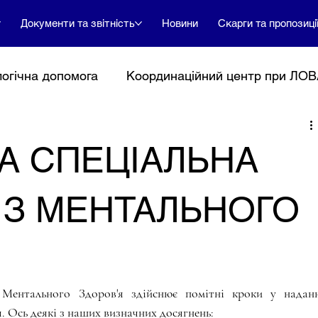
Документи та звітність
Новини
Скарги та пропозиці
огічна допомога
Координаційний центр при ЛО
Тендери
БО БФ
ГО
Адвокація
Ваканс
А СПЕЦІАЛЬНА
А З МЕНТАЛЬНОГО
 Ментального Здоров'я здійснює помітні кроки у наданн
. Ось деякі з наших визначних досягнень: