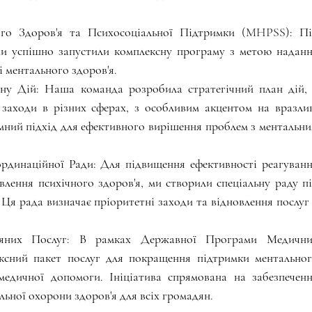
го Здоров'я та Психосоціальної Підтримки (MHPSS): Пі
и успішно запустили комплексну програму з метою наданн
і ментального здоров'я.
у Дій: Наша команда розробила стратегічний план дій, 
заходи в різних сферах, з особливим акцентом на вразлив
емний підхід для ефективного вирішення проблем з ментальни
динаційної Ради: Для підвищення ефективності реагуванн
влення психічного здоров'я, ми створили спеціальну раду пі
Ця рада визначає пріоритетні заходи та відновлення послуг 
'яних Послуг: В рамках Державної Програми Медичних
ксний пакет послуг для покращення підтримки ментальног
медичної допомоги. Ініціатива спрямована на забезпеченн
льної охорони здоров'я для всіх громадян.