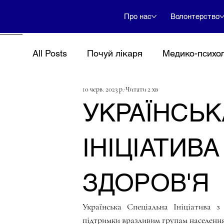
Про нас
Волонтерство
All Posts
Почуй лікаря
Медико-психол
10 черв. 2023 р.
Читати 2 хв
Події
Психосоціальна допомога
УКРАЇНСЬК
ІНІЦІАТИВ
ЗДОРОВ'Я
Українська Спеціальна Ініціатива з
підтримки вразливим групам населення