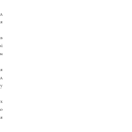
д 
я 
в 
і 
м 
я 
д 
у 
 
о 
я 