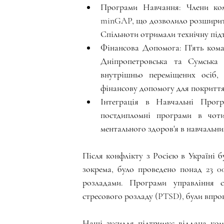
Програми Навчання: Члени ком
minGAP, що дозволило розширити
Спільноти отримали технічну підт
Фінансова Допомога: П'ять кома
Дніпропетровська та Сумська о
внутрішньо переміщених осіб, 
фінансову допомогу для покриття 
Інтеграція в Навчальні Прог
постдипломні програми в чотир
ментального здоров'я в навчальни
Після конфлікту з Росією в Україні бу
зокрема, було проведено понад 23 00
розладами. Програми управління с
стресового розладу (PTSD), були впр
Наші зусилля підтримує віддана ком