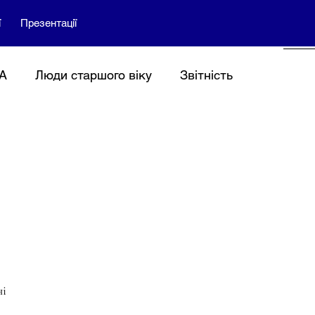
ї
Презентації
ВА
Люди старшого віку
Звітність
ії
Адвокація
і 