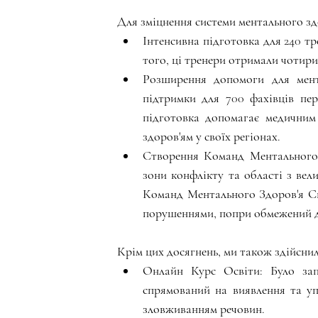
Для зміцнення системи ментального здо
Інтенсивна підготовка для 240 тр
того, ці тренери отримали чотири 
Розширення допомоги для мента
підтримки для 700 фахівців пе
підготовка допомагає медичним 
здоров'ям у своїх регіонах.
Створення Команд Ментального З
зони конфлікту та області з вел
Команд Ментального Здоров'я Сп
порушеннями, попри обмежений дос
Крім цих досягнень, ми також здійснил
Онлайн Курс Освіти: Було зап
спрямований на виявлення та уп
зловживанням речовин.