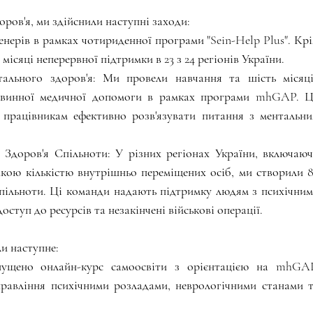
ров'я, ми здійснили наступні заходи:
енерів в рамках чотириденної програми "Sein-Help Plus". Крі
місяці неперервної підтримки в 23 з 24 регіонів України.
льного здоров'я: Ми провели навчання та шість місяці
рвинної медичної допомоги в рамках програми mhGAP. Ц
працівникам ефективно розв'язувати питання з ментальни
доров'я Спільноти: У різних регіонах України, включаюч
икою кількістю внутрішньо переміщених осіб, ми створили 8
ільноти. Ці команди надають підтримку людям з психічним
туп до ресурсів та незакінчені військові операції.
и наступне:
ущено онлайн-курс самоосвіти з орієнтацією на mhGAP
равління психічними розладами, неврологічними станами т