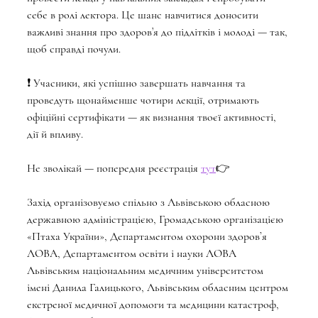
себе в ролі лектора. Це шанс навчитися доносити 
важливі знання про здоров’я до підлітків і молоді — так, 
щоб справді почули.
❗️ Учасники, які успішно завершать навчання та 
проведуть щонайменше чотири лекції, отримають 
офіційні сертифікати — як визнання твоєї активності, 
дії й впливу.
Не зволікай — попередня реєстрація 
тут
👉 
Захід організовуємо спільно з Львівською обласною 
державною адміністрацією, Громадською організацією 
«Птаха України», Департаментом охорони здоровʼя 
ЛОВА, Департаментом освіти і науки ЛОВА
Львівським національним медичним університетом 
імені Данила Галицького, Львівським обласним центром 
екстреної медичної допомоги та медицини катастроф, 