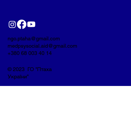
ngo.ptaha@gmail.com
medpsysocial.aid@gmail.com
+380 68 003 40 14
© 2023 ГО "Птаха
України"