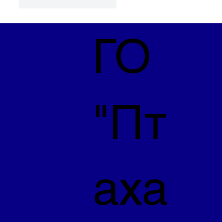
Вподобати
Відповісти
ГО
"Пт
аха