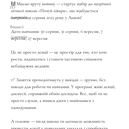
🙌 Маємо круту новину — стартує набір до щорічної 
ГО
літньої школи «Почуй лікаря», що відбудеться 
наприкінці серпня 2025 року у Львові!
Адвокація
Вакансії
Дати навчання: 30 серпня, 31 серпня, 6 вересня, 7 
Адвокація
вересня, 27 вересня
Це не просто лекції — це простір для тих, хто хоче 
рости, надихатись і ставати частиною спільноти 
небайдужих медиків.
✅ Заняття проходитимуть у вихідні — зручно, без 
шкоди для роботи чи навчання. У програмі: живі лекції, 
дискусії, справжній обмін досвідом. Все, щоб ти не 
просто слухав, а вчився діяти і знайомився з 
однодумцями.
А головне — після школи ти матимеш можливість 
провести лекції у навчальних закладах і спробувати 