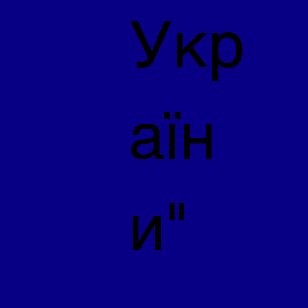
Укр
аїн
и"