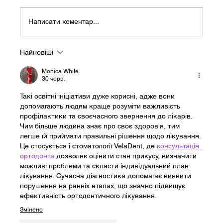
Написати коментар...
Найновіші
Підсумки травня для нашої організації.
Monica White
30 черв.
Такі освітні ініціативи дуже корисні, адже вони 
допомагають людям краще розуміти важливість 
профілактики та своєчасного звернення до лікарів. 
Чим більше людина знає про своє здоров'я, тим 
легше їй приймати правильні рішення щодо лікування. 
Це стосується і стоматології VelaDent, де 
консультація 
ортодонта
 дозволяє оцінити стан прикусу, визначити 
можливі проблеми та скласти індивідуальний план 
лікування. Сучасна діагностика допомагає виявити 
порушення на ранніх етапах, що значно підвищує 
ефективність ортодонтичного лікування.
Змінено