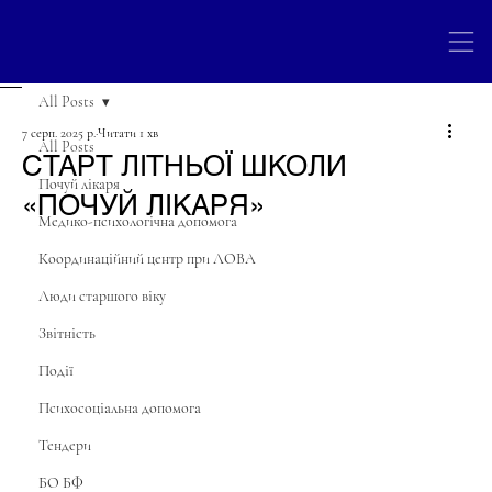
All Posts
7 серп. 2025 р.
Читати 1 хв
All Posts
СТАРТ ЛІТНЬОЇ ШКОЛИ
Почуй лікаря
«ПОЧУЙ ЛІКАРЯ»
Медико-психологічна допомога
Координаційний центр при ЛОВА
Люди старшого віку
Звітність
Події
Психосоціальна допомога
Тендери
БО БФ