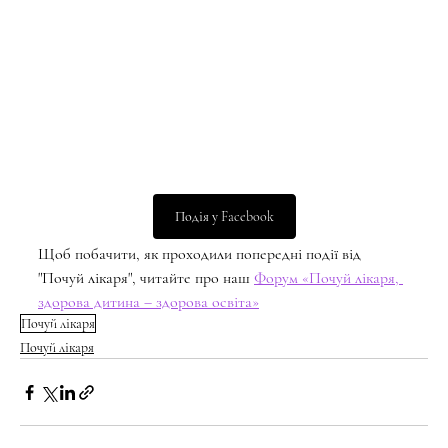
Подія у Facebook
Щоб побачити, як проходили попередні події від 
"Почуй лікаря", читайте про наш 
Форум «Почуй лікаря, 
здорова дитина – здорова освіта»
Почуй лікаря
Почуй лікаря