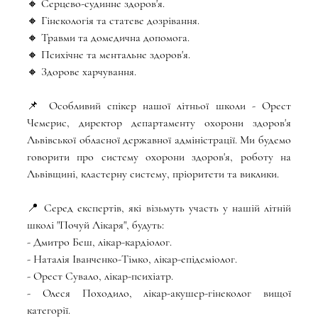
🔸 Серцево-судинне здоров'я.
🔸 Гінекологія та статеве дозрівання.
🔸 Травми та домедична допомога.
🔸 Психічне та ментальне здоров'я.
🔸 Здорове харчування.
📌 Особливий спікер нашої літньої школи - Орест 
Чемерис, директор департаменту охорони здоров'я 
Львівської обласної державної адміністрації. Ми будемо 
говорити про систему охорони здоров'я, роботу на 
Львівщині, кластерну систему, пріоритети та виклики.
📍 Серед експертів, які візьмуть участь у нашій літній 
школі "Почуй Лікаря", будуть:
- Дмитро Беш, лікар-кардіолог.
- Наталія Іванченко-Тімко, лікар-епідеміолог.
- Орест Сувало, лікар-психіатр.
- Олеся Походило, лікар-акушер-гінеколог вищої 
категорії.