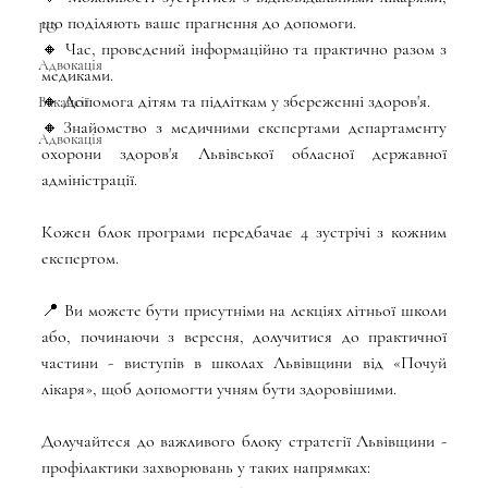
що поділяють ваше прагнення до допомоги.
ГО
🔸 Час, проведений інформаційно та практично разом з 
Адвокація
медиками.
🔸 Допомога дітям та підліткам у збереженні здоров'я.
Вакансії
🔸Знайомство з медичними експертами департаменту 
Адвокація
охорони здоров'я Львівської обласної державної 
адміністрації.
Кожен блок програми передбачає 4 зустрічі з кожним 
експертом.
📍 Ви можете бути присутніми на лекціях літньої школи 
або, починаючи з вересня, долучитися до практичної 
частини - виступів в школах Львівщини від «Почуй 
лікаря», щоб допомогти учням бути здоровішими.
Долучайтеся до важливого блоку стратегії Львівщини - 
профілактики захворювань у таких напрямках: