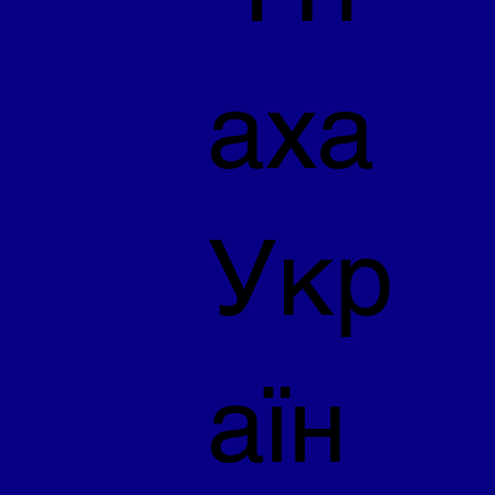
аха
Укр
аїн