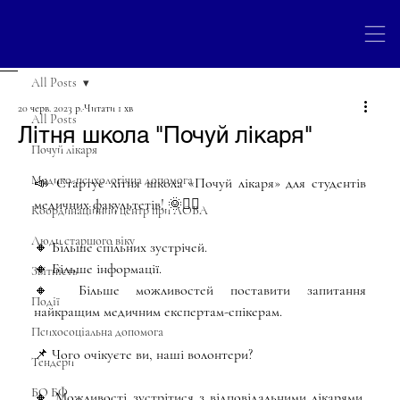
All Posts
20 черв. 2023 р.
Читати 1 хв
All Posts
Літня школа "Почуй лікаря"
Почуй лікаря
Медико-психологічна допомога
📣 Стартує літня школа «Почуй лікаря» для студентів 
медичних факультетів! 🌞👨‍⚕️
Координаційний центр при ЛОВА
Люди старшого віку
🔸 Більше спільних зустрічей.
🔸 Більше інформації.
Звітність
🔸 Більше можливостей поставити запитання 
Події
найкращим медичним експертам-спікерам.
Психосоціальна допомога
📌 Чого очікуєте ви, наші волонтери?
Тендери
БО БФ
🔸 Можливості зустрітися з відповідальними лікарями, 